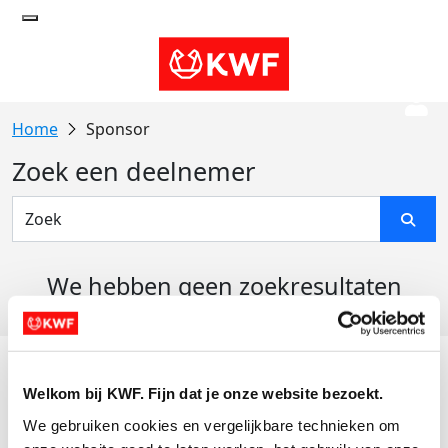
Sponsor
Zoek een deelnemer
We hebben geen zoekresultaten
gevonden
Acties
Welkom bij KWF. Fijn dat je onze website bezoekt.
Actiematerialen
We gebruiken cookies en vergelijkbare technieken om 
Evenementen