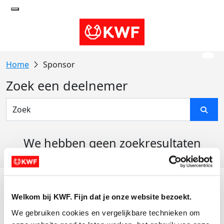
Sponsor
Zoek een deelnemer
We hebben geen zoekresultaten
gevonden
Acties
Welkom bij KWF. Fijn dat je onze website bezoekt.
Actiematerialen
We gebruiken cookies en vergelijkbare technieken om 
Evenementen