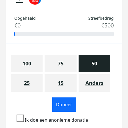
Opgehaald
Streefbedrag
€0
€500
100
75
50
25
15
Anders
Doneer
Ik doe een anonieme donatie