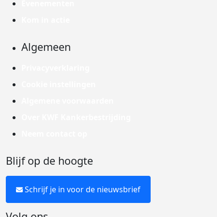
Evenementen
Kom in actie
Algemeen
Privacyverklaring
Cookie instellingen
Algemene voorwaarden
Over KWF Kankerbestrijding
Neem contact op
Blijf op de hoogte
Schrijf je in voor de nieuwsbrief
Volg ons