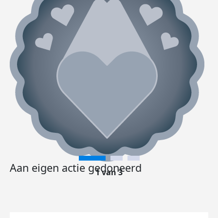
Aan eigen actie gedoneerd
1 van 3