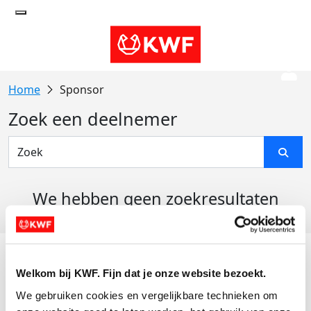
Sponsor
Zoek een deelnemer
We hebben geen zoekresultaten
gevonden
Acties
Welkom bij KWF. Fijn dat je onze website bezoekt.
Actiematerialen
We gebruiken cookies en vergelijkbare technieken om 
Evenementen