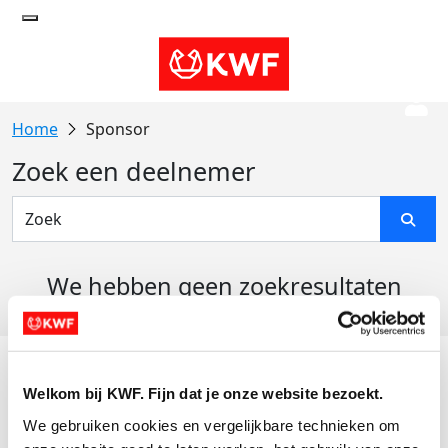
Sponsor
Zoek een deelnemer
We hebben geen zoekresultaten
gevonden
Acties
Welkom bij KWF. Fijn dat je onze website bezoekt.
Actiematerialen
We gebruiken cookies en vergelijkbare technieken om 
Evenementen