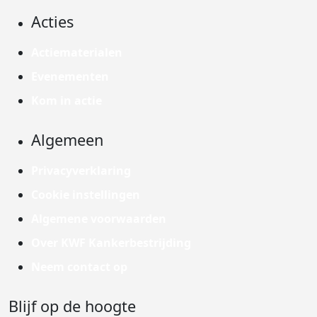
Acties
Actiematerialen
Evenementen
Kom in actie
Algemeen
Privacyverklaring
Cookie instellingen
Algemene voorwaarden
Over KWF Kankerbestrijding
Neem contact op
Blijf op de hoogte