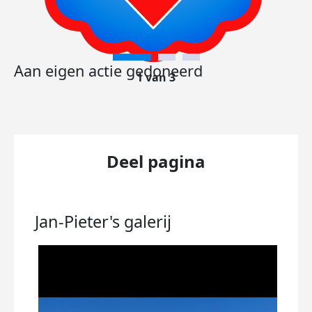
Aan eigen actie gedoneerd
1 van 3
Deel pagina
Jan-Pieter's
galerij