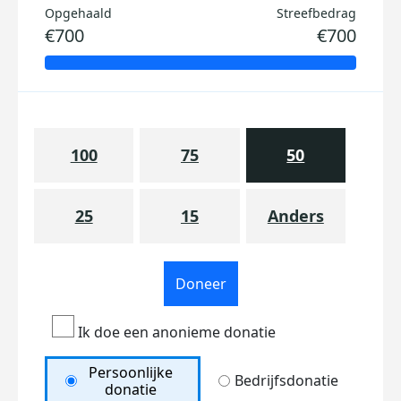
Opgehaald
Streefbedrag
€700
€700
100
75
50
25
15
Anders
Doneer
Ik doe een anonieme donatie
Persoonlijke
Bedrijfsdonatie
donatie