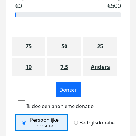
€0
€500
75
50
25
10
7.5
Anders
Doneer
Ik doe een anonieme donatie
Persoonlijke
Bedrijfsdonatie
donatie