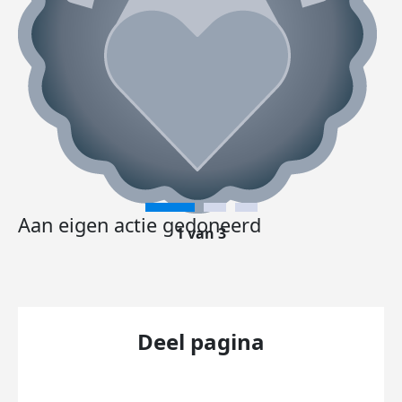
Aan eigen actie gedoneerd
1 van 3
Deel pagina