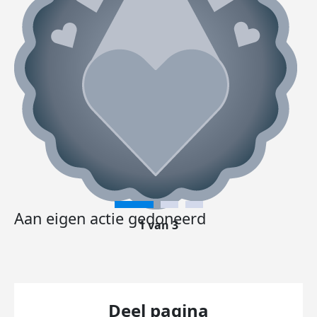
Aan eigen actie gedoneerd
1 van 3
Deel pagina