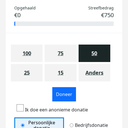
Opgehaald
Streefbedrag
€0
€750
100
75
50
25
15
Anders
Doneer
Ik doe een anonieme donatie
Persoonlijke
Bedrijfsdonatie
donatie