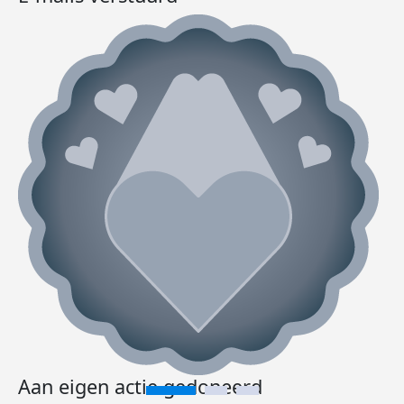
Aan eigen actie gedoneerd