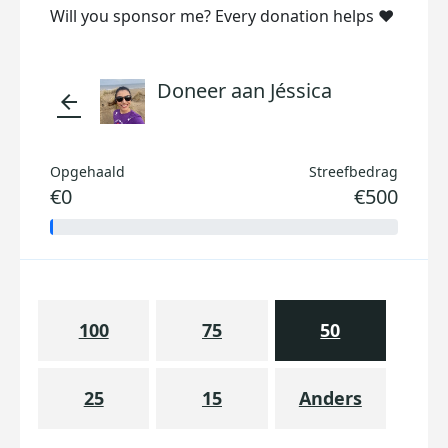
Will you sponsor me? Every donation helps ❤️
Doneer aan Jéssica
arrow_back
Opgehaald
Streefbedrag
€0
€500
100
75
50
25
15
Anders