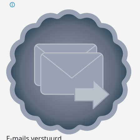
E-mails verstuurd