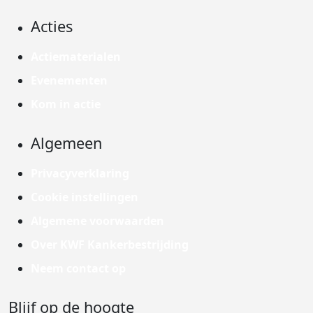
Acties
Actiematerialen
Evenementen
Kom in actie
Algemeen
Privacyverklaring
Cookie instellingen
Algemene voorwaarden
Over KWF Kankerbestrijding
Neem contact op
Blijf op de hoogte