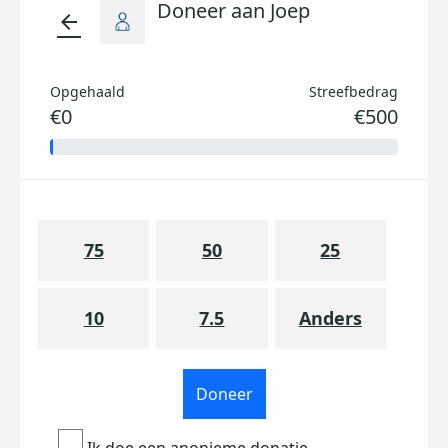
Doneer aan Joep
arrow_back
Opgehaald
Streefbedrag
€0
€500
75
50
25
10
7.5
Anders
Doneer