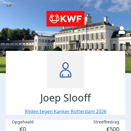
Joep Slooff
Rijden tegen Kanker Rotterdam 2026
Opgehaald
Streefbedrag
€0
€500