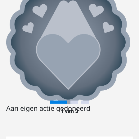
Aan eigen actie gedoneerd
1 van 3