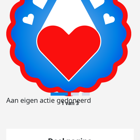
Aan eigen actie gedoneerd
1 van 3