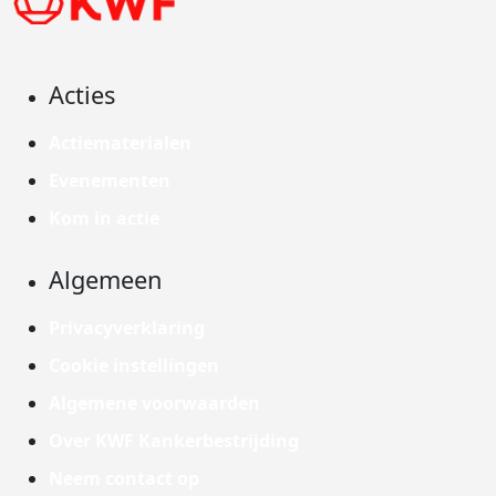
Acties
Actiematerialen
Evenementen
Kom in actie
Algemeen
Privacyverklaring
Cookie instellingen
Algemene voorwaarden
Over KWF Kankerbestrijding
Neem contact op