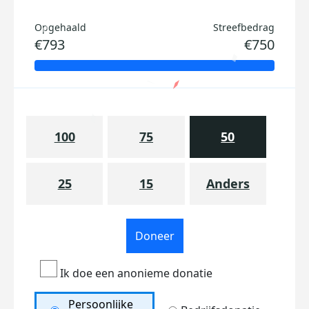
Opgehaald
Streefbedrag
€793
€750
100
75
50
25
15
Anders
Doneer
Ik doe een anonieme donatie
Persoonlijke