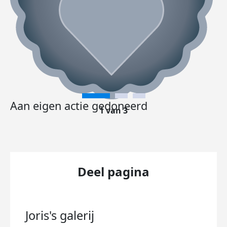
Aan eigen actie gedoneerd
1 van 3
Deel pagina
Joris's
galerij