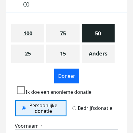
€0
100
75
50
25
15
Anders
Doneer
Ik doe een anonieme donatie
Persoonlijke
Bedrijfsdonatie
donatie
Voornaam *