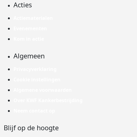
Acties
Actiematerialen
Evenementen
Kom in actie
Algemeen
Privacyverklaring
Cookie instellingen
Algemene voorwaarden
Over KWF Kankerbestrijding
Neem contact op
Blijf op de hoogte