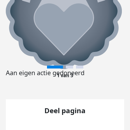
Aan eigen actie gedoneerd
1 van 3
Deel pagina