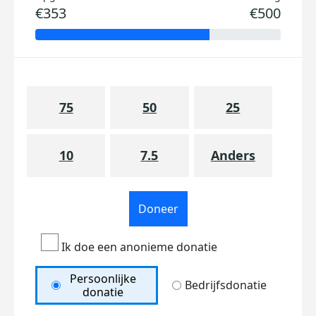
€353
€500
75
50
25
10
7.5
Anders
Doneer
Ik doe een anonieme donatie
Persoonlijke
Bedrijfsdonatie
donatie