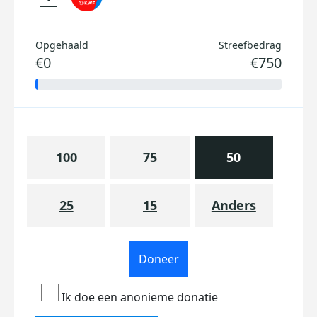
Opgehaald
Streefbedrag
€0
€750
100
75
50
25
15
Anders
Doneer
Ik doe een anonieme donatie