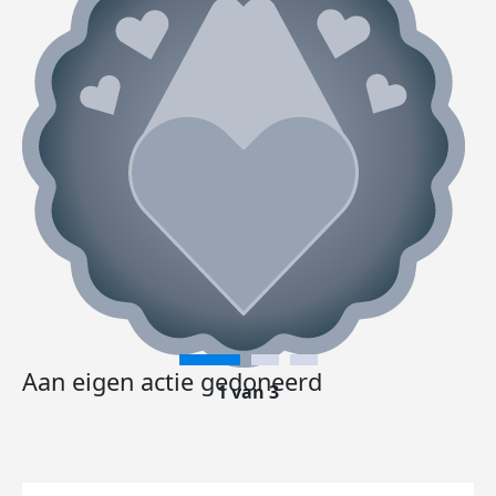
Aan eigen actie gedoneerd
1 van 3