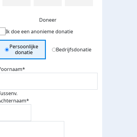
Doneer
Ik doe een anonieme donatie
Donation Type
Persoonlijke
Bedrijfsdonatie
donatie
Voornaam*
Tussenv.
Achternaam*