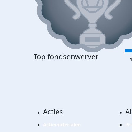
Top fondsenwerver
1
Acties
A
Actiematerialen
Pr