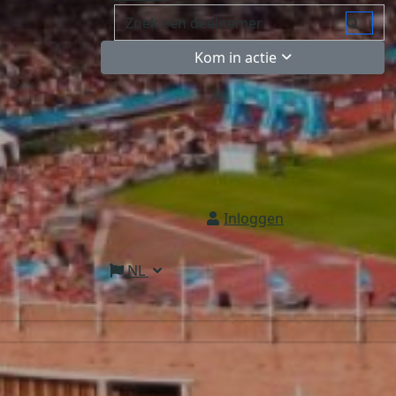
Kom in actie
Inloggen
NL