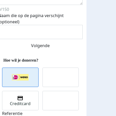
0/150
Naam die op de pagina verschijnt
(optioneel)
Streefbedrag verhoogd
Volgende
Creditcard
Referentie