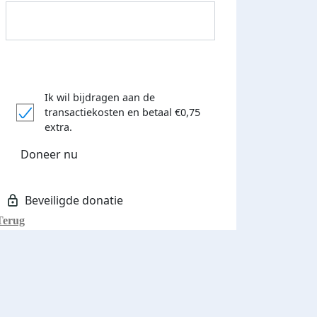
Ik wil bijdragen aan de
transactiekosten
en betaal €0,75
extra.
Donateurs bedankt
Doneer nu
Terug