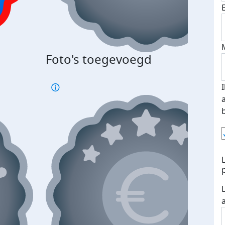
Foto's toegevoegd
€500
verd