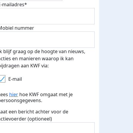
E-mailadres*
Mobiel nummer
 euro opgehaald: t-shirt
E-mails verstuurd
iend
Ik blijf graag op de hoogte van nieuws,
acties en manieren waarop ik kan
bijdragen aan KWF via:
E-mail
Lees
hier
hoe KWF omgaat met je
persoonsgegevens.
Laat een bericht achter voor de
actievoerder (optioneel)