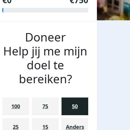
€0
€750
Doneer
Help jij me mijn
doel te
bereiken?
100
75
50
25
15
Anders