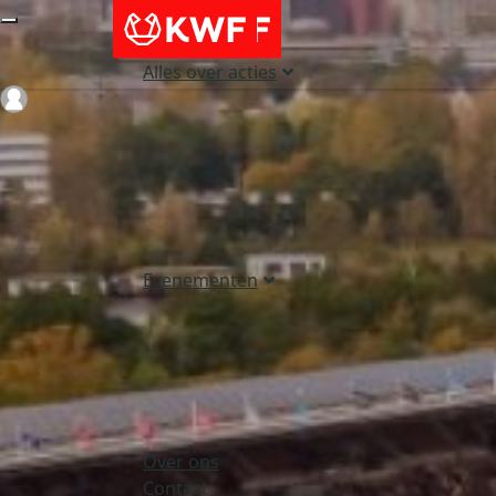
Alles over acties
Login
Evenementen
Over ons
Contact