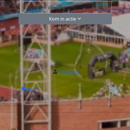
Kom in actie
Inloggen
NL