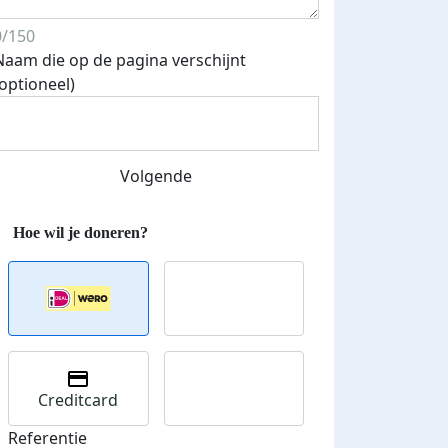
0/150
Naam die op de pagina verschijnt
(optioneel)
Streefbedrag verhoogd
Volgende
Creditcard
Referentie