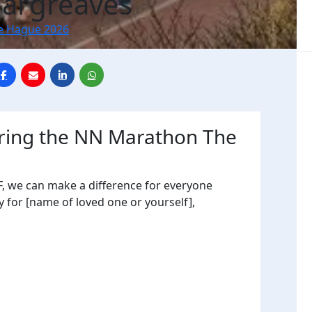
Hargreaves
e Hague 2026
uring the NN Marathon The
, we can make a difference for everyone
y for [name of loved one or yourself],