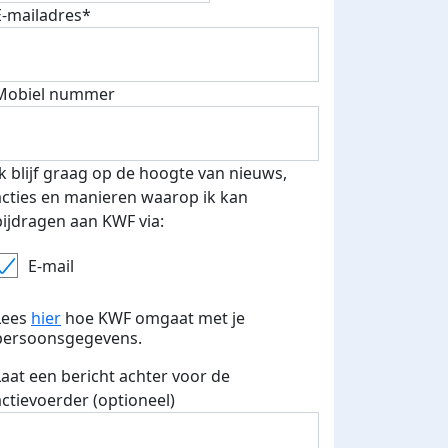
E-mailadres*
500 euro aan donaties ontvang
E-mails verstuurd
 speciale KWF t-shirt!
Mobiel nummer
Ik blijf graag op de hoogte van nieuws,
acties en manieren waarop ik kan
bijdragen aan KWF via:
E-mail
Lees
hier
hoe KWF omgaat met je
persoonsgegevens.
Laat een bericht achter voor de
actievoerder (optioneel)