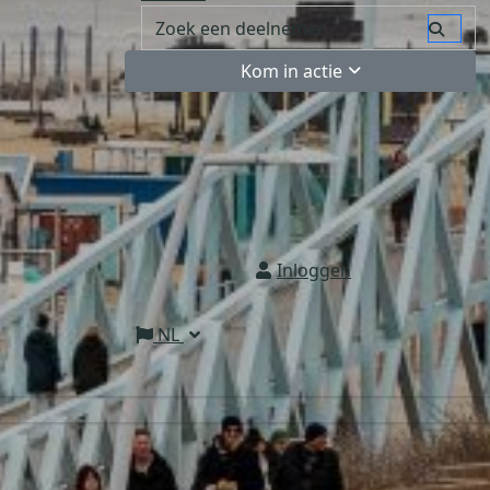
Kom in actie
Inloggen
NL