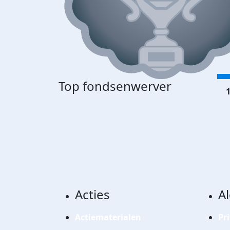
Top fondsenwerver
1
Acties
A
Actiematerialen
Pr