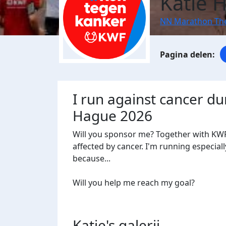
Katie 
NN Marathon Th
I run against cancer d
Hague 2026
Will you sponsor me? Together with KWF
affected by cancer. I'm running especiall
because...
Will you help me reach my goal?
Katie's
galerij