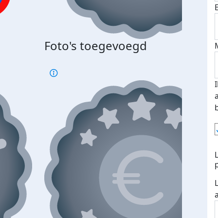
Bij 
Foto's toegevoegd
je je