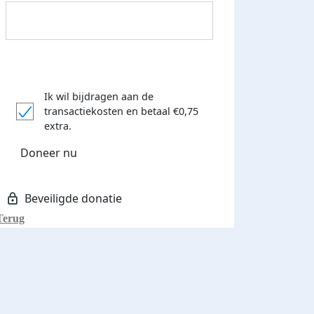
Ik wil bijdragen aan de
transactiekosten
en betaal €0,75
Donateurs bedankt
extra.
Doneer nu
Terug