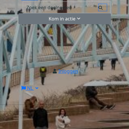
Kom in actie
Inloggen
NL