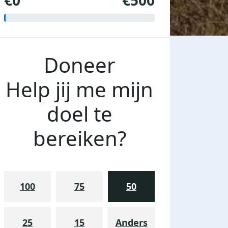
€0
€500
Doneer
Help jij me mijn
doel te
bereiken?
100
75
50
25
15
Anders