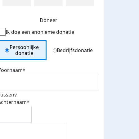
Doneer
Ik doe een anonieme donatie
Donation Type
Persoonlijke
Bedrijfsdonatie
donatie
Voornaam*
Tussenv.
Achternaam*