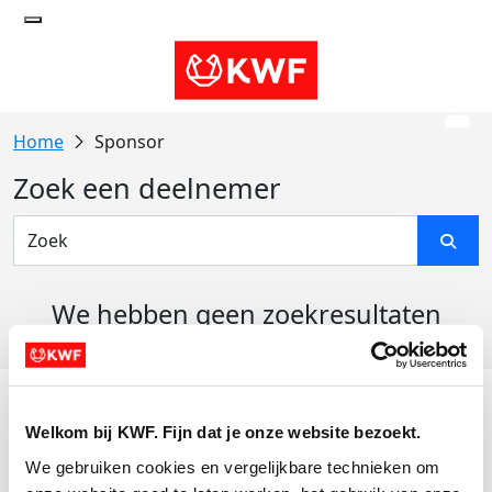
Sponsor
Zoek een deelnemer
We hebben geen zoekresultaten
gevonden
Acties
Welkom bij KWF. Fijn dat je onze website bezoekt.
Actiematerialen
We gebruiken cookies en vergelijkbare technieken om 
Evenementen