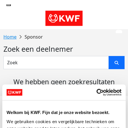
Sponsor
Zoek een deelnemer
We hebben geen zoekresultaten
gevonden
Acties
Welkom bij KWF. Fijn dat je onze website bezoekt.
Actiematerialen
We gebruiken cookies en vergelijkbare technieken om 
Evenementen