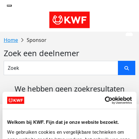
Sponsor
Zoek een deelnemer
We hebben geen zoekresultaten
gevonden
Acties
Welkom bij KWF. Fijn dat je onze website bezoekt.
Actiematerialen
We gebruiken cookies en vergelijkbare technieken om 
Evenementen