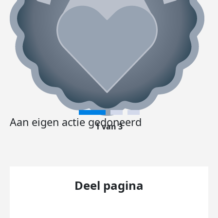
Aan eigen actie gedoneerd
1 van 3
Deel pagina