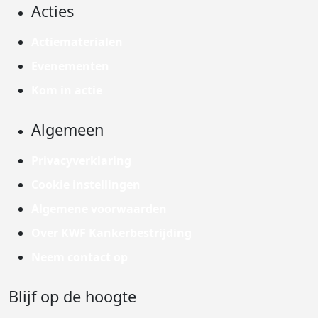
Acties
Actiematerialen
Evenementen
Kom in actie
Algemeen
Privacyverklaring
Cookie instellingen
Algemene voorwaarden
Over KWF Kankerbestrijding
Neem contact op
Blijf op de hoogte