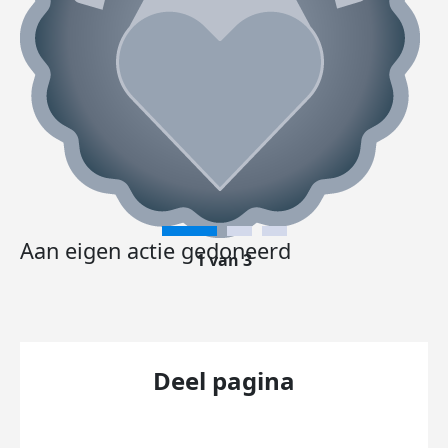
Aan eigen actie gedoneerd
1 van 3
Deel pagina