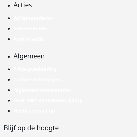
Acties
Actiematerialen
Evenementen
Kom in actie
Algemeen
Privacyverklaring
Cookie instellingen
Algemene voorwaarden
Over KWF Kankerbestrijding
Neem contact op
Blijf op de hoogte