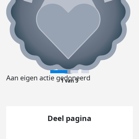
Aan eigen actie gedoneerd
1 van 3
Deel pagina