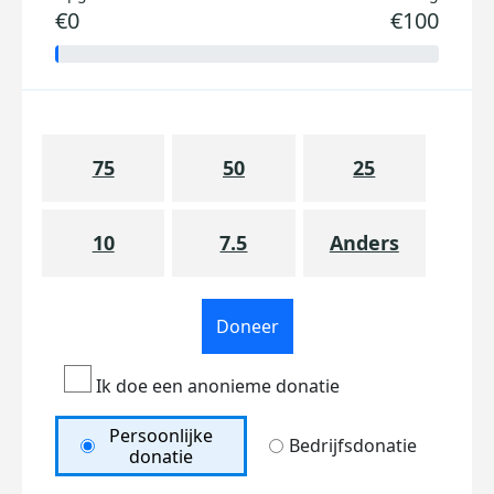
€0
€100
75
50
25
10
7.5
Anders
Doneer
Ik doe een anonieme donatie
Persoonlijke
Bedrijfsdonatie
donatie