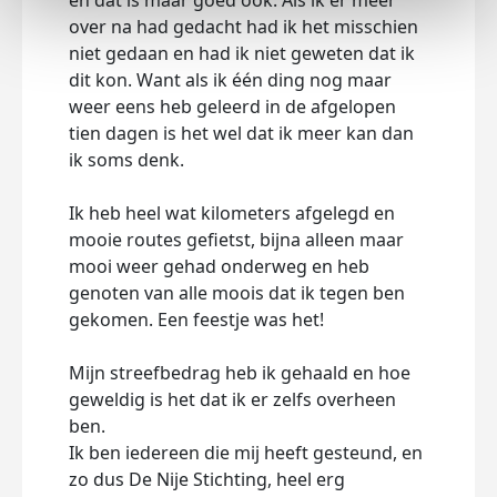
en dat is maar goed ook. Als ik er meer
een f
over na had gedacht had ik het misschien
wel t
niet gedaan en had ik niet geweten dat ik
bij 
dit kon. Want als ik één ding nog maar
weer eens heb geleerd in de afgelopen
Ik de
tien dagen is het wel dat ik meer kan dan
dure
ik soms denk.
gaat
spon
Ik heb heel wat kilometers afgelegd en
elka
mooie routes gefietst, bijna alleen maar
iema
mooi weer gehad onderweg en heb
Bied
genoten van alle moois dat ik tegen ben
huil
gekomen. Een feestje was het!
de a
zien
Mijn streefbedrag heb ik gehaald en hoe
geweldig is het dat ik er zelfs overheen
Ik re
ben.
heel 
Ik ben iedereen die mij heeft gesteund, en
gebe
zo dus De Nije Stichting, heel erg
mij 