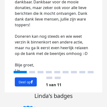
dankbaar. Dankbaar voor de mooie
dat 
donaties, maar zeker ook voor alle lieve
bepro
berichten die ik mocht ontvangen. Dank
zo'n
dank dank lieve mensen, jullie zijn ware
werke
toppers!
af en
van 
Doneren kan nog steeds en wie weet
kant
verzin ik binnenkort een andere actie,
een 
maar nu ga ik eerst even heerlijk relaxen
dat 
op de bank met de beentjes omhoog :-D
de v
Blije groet,
Ik we
Lin
alva
laat
naart
Deel op
1 van 11
Blije
Linda's badges
Lin