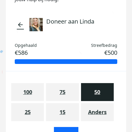
Doneer aan Linda
arrow_back
Opgehaald
Streefbedrag
€586
€500
100
75
50
25
15
Anders