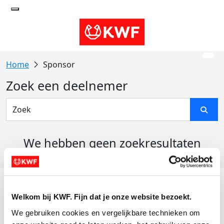
Sponsor
Zoek een deelnemer
We hebben geen zoekresultaten
gevonden
Acties
Welkom bij KWF. Fijn dat je onze website bezoekt.
Actiematerialen
We gebruiken cookies en vergelijkbare technieken om 
Evenementen