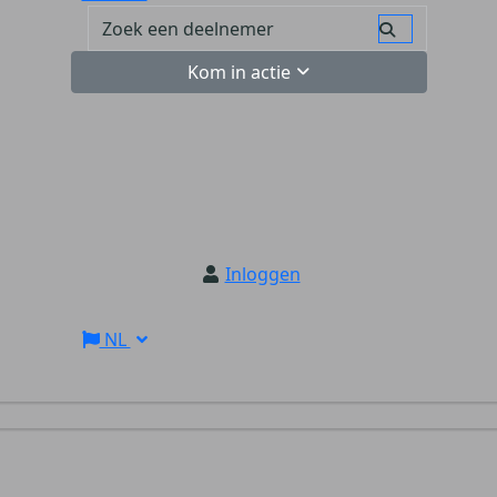
Kom in actie
Inloggen
NL