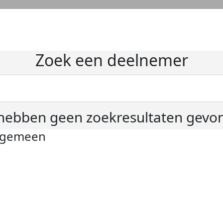
Zoek een deelnemer
hebben geen zoekresultaten gevo
lgemeen
ivacyverklaring
okie instellingen
gemene voorwaarden
er KWF Kankerbestrijding