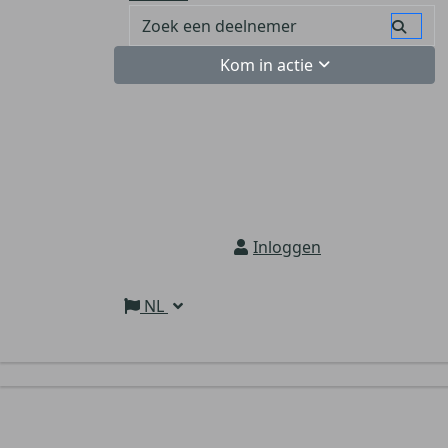
Kom in actie
Inloggen
NL