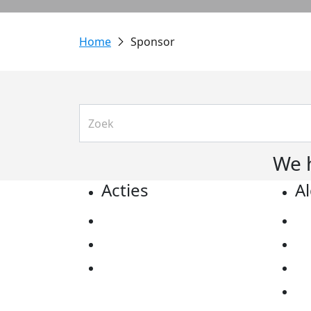
Sponsor
We 
Acties
A
Actiematerialen
Pr
Evenementen
Co
Kom in actie
Al
Ov