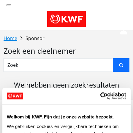
Sponsor
Zoek een deelnemer
We hebben geen zoekresultaten
gevonden
Acties
Welkom bij KWF. Fijn dat je onze website bezoekt.
Actiematerialen
We gebruiken cookies en vergelijkbare technieken om 
Evenementen