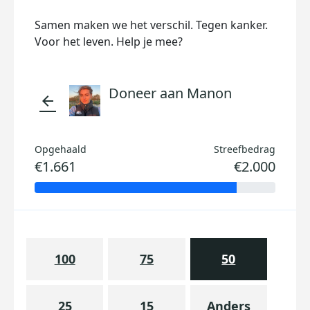
Samen maken we het verschil. Tegen kanker.
Voor het leven. Help je mee?
Doneer aan Manon
arrow_back
Opgehaald
Streefbedrag
€1.661
€2.000
100
75
50
25
15
Anders