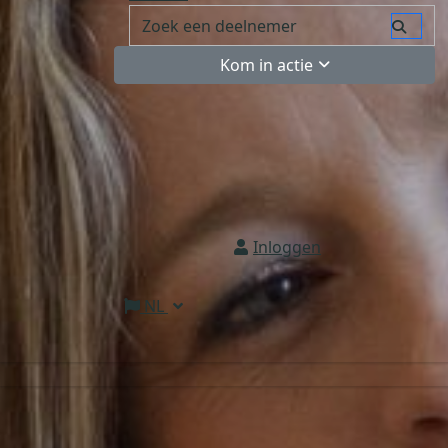
Kom in actie
Inloggen
NL