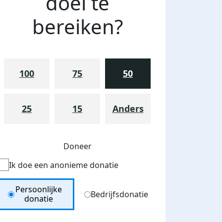
doel te
bereiken?
100
75
50
25
15
Anders
Doneer
Ik doe een anonieme donatie
Donation Type
Persoonlijke
Bedrijfsdonatie
donatie