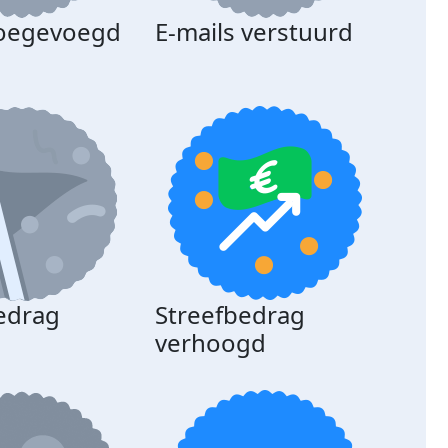
toegevoegd
E-mails verstuurd
edrag
Streefbedrag
d
verhoogd