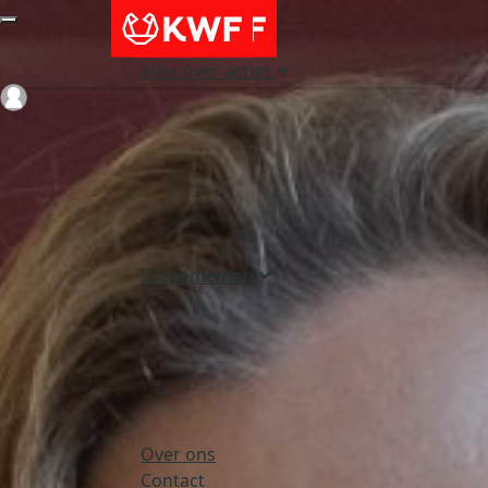
Alles over acties
Login
Evenementen
Over ons
Contact