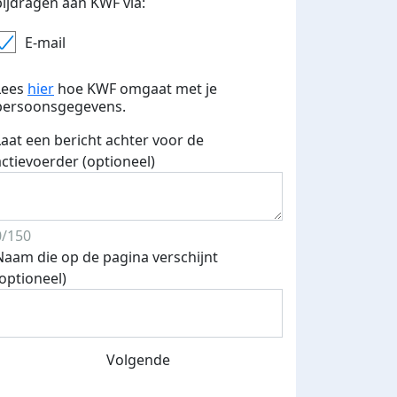
bijdragen aan KWF via:
E-mail
Lees
hier
hoe KWF omgaat met je
persoonsgegevens.
Laat een bericht achter voor de
actievoerder (optioneel)
0/150
Naam die op de pagina verschijnt
(optioneel)
Volgende