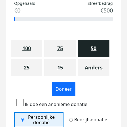
Opgehaald
Streefbedrag
€0
€500
100
75
50
25
15
Anders
Doneer
Ik doe een anonieme donatie
Persoonlijke
Bedrijfsdonatie
donatie