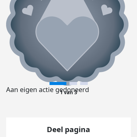
Aan eigen actie gedoneerd
1 van 3
Deel pagina