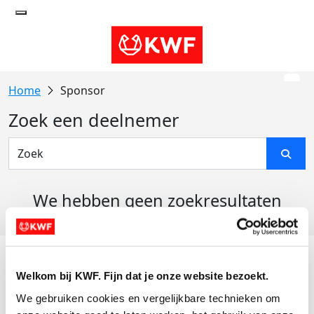
Sponsor
Zoek een deelnemer
We hebben geen zoekresultaten
gevonden
Acties
Welkom bij KWF. Fijn dat je onze website bezoekt.
Actiematerialen
We gebruiken cookies en vergelijkbare technieken om 
Evenementen