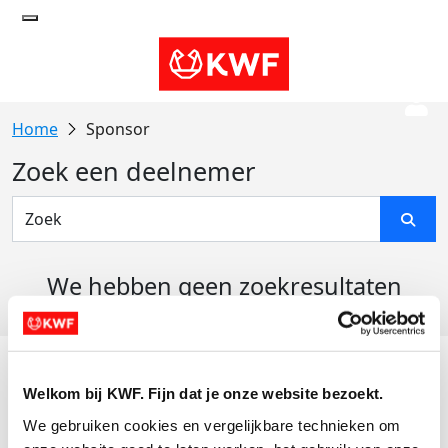
Sponsor
Zoek een deelnemer
We hebben geen zoekresultaten
gevonden
Acties
Welkom bij KWF. Fijn dat je onze website bezoekt.
Actiematerialen
We gebruiken cookies en vergelijkbare technieken om 
Evenementen