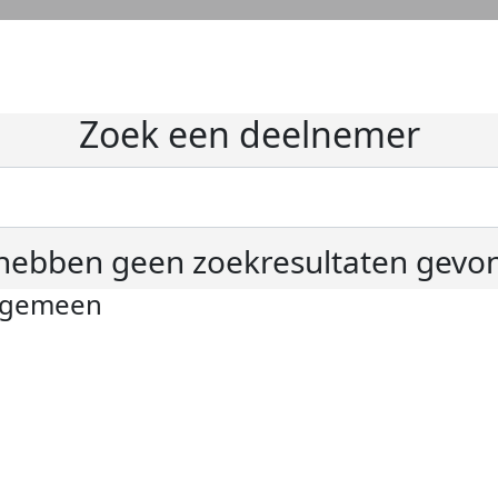
Zoek een deelnemer
hebben geen zoekresultaten gevo
lgemeen
ivacyverklaring
okie instellingen
gemene voorwaarden
er KWF Kankerbestrijding