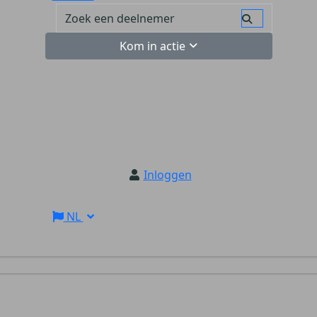
Kom in actie
Inloggen
NL