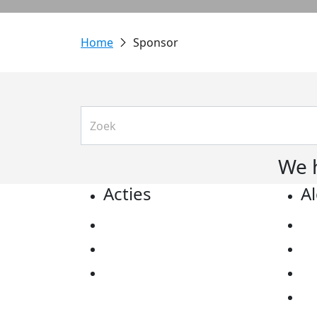
Sponsor
We 
Acties
A
Actiematerialen
Pr
Evenementen
Co
Kom in actie
Al
Ov