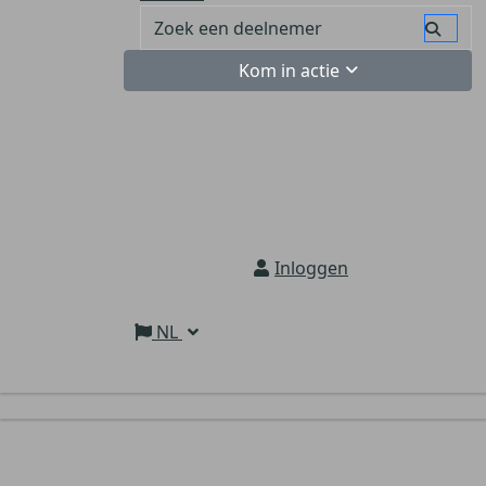
Kom in actie
Inloggen
NL