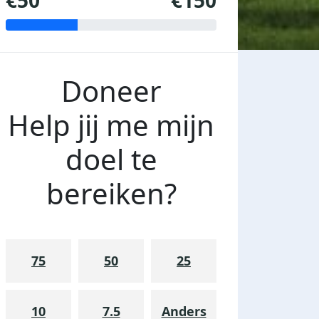
€50
€150
Doneer
Help jij me mijn
doel te
bereiken?
75
50
25
10
7.5
Anders