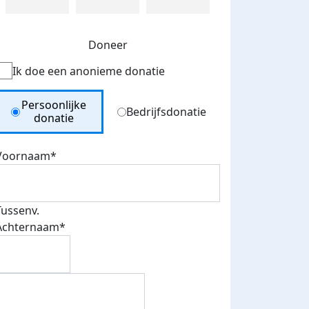
Doneer
Ik doe een anonieme donatie
Donation Type
Persoonlijke
Bedrijfsdonatie
donatie
Voornaam*
Tussenv.
Achternaam*