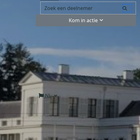
Kom in actie
Inloggen
NL