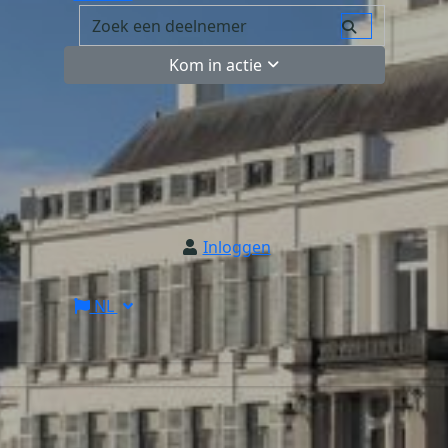
Kom in actie
Inloggen
NL