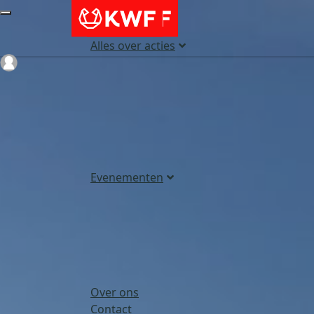
Alles over acties
Login
Evenementen
Over ons
Contact