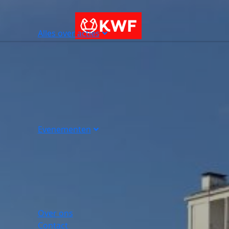
Alles over acties
Evenementen
Over ons
Contact