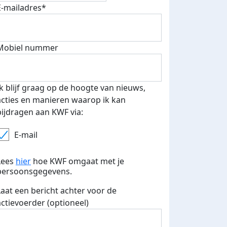
E-mailadres*
fondsenwerver
E-mails verstuurd
Mobiel nummer
Ik blijf graag op de hoogte van nieuws,
acties en manieren waarop ik kan
bijdragen aan KWF via:
E-mail
Lees
hier
hoe KWF omgaat met je
persoonsgegevens.
Laat een bericht achter voor de
actievoerder (optioneel)