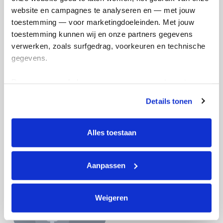
website en campagnes te analyseren en — met jouw 
Doneer nu
toestemming — voor marketingdoeleinden. Met jouw 
toestemming kunnen wij en onze partners gegevens 
verwerken, zoals surfgedrag, voorkeuren en technische 
gegevens.
Opgehaald
Streefbedrag
Deze gegevens helpen ons om campagnes te meten, 
€75
€100
prestaties te verbeteren en relevante KWF-content te 
Details tonen
tonen. Je kunt je toestemming op elk moment wijzigen of 
intrekken via Cookie instellingen onderaan de pagina. De 
Doneer
Word lid van mijn team
lijst met cookies is te vinden in het tabblad “details”.
Alles toestaan
Badges
Aanpassen
Weigeren