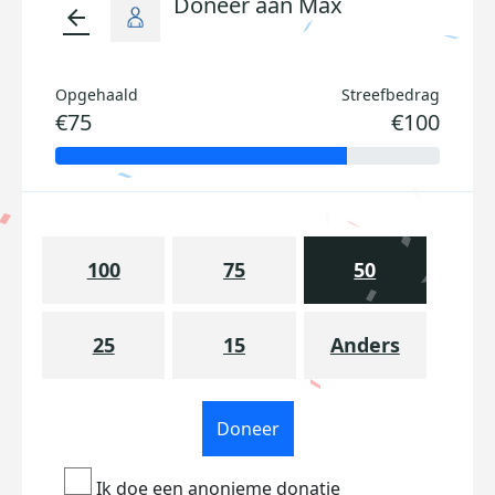
Doneer aan Max
arrow_back
Opgehaald
Streefbedrag
€75
€100
100
75
50
25
15
Anders
Doneer
Ik doe een anonieme donatie