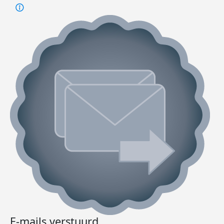
E-mails verstuurd