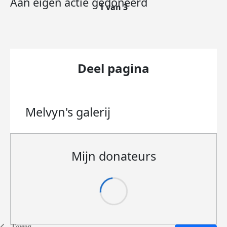
Aan eigen actie gedoneerd
1 van 3
Deel pagina
Melvyn's
galerij
Mijn donateurs
Terug