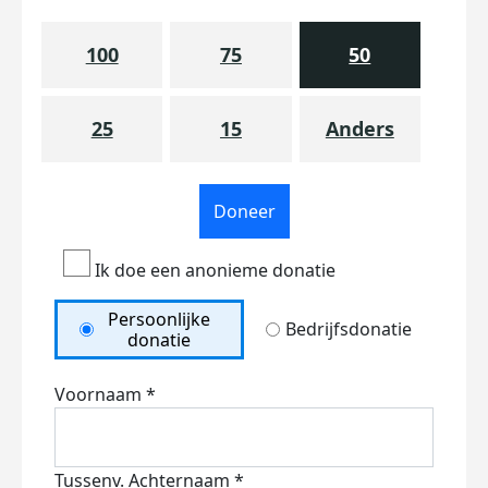
100
75
50
25
15
Anders
Doneer
Ik doe een anonieme donatie
Persoonlijke
Bedrijfsdonatie
donatie
Voornaam *
Tussenv.
Achternaam *