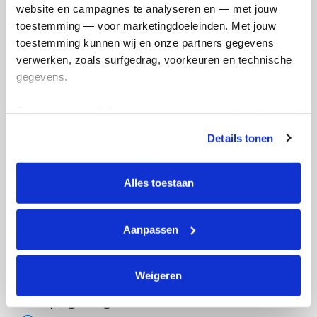
website en campagnes te analyseren en — met jouw 
toestemming — voor marketingdoeleinden. Met jouw 
toestemming kunnen wij en onze partners gegevens 
verwerken, zoals surfgedrag, voorkeuren en technische 
gegevens.
Deze gegevens helpen ons om campagnes te meten, 
prestaties te verbeteren en relevante KWF-content te 
Details tonen
tonen. Je kunt je toestemming op elk moment wijzigen of 
intrekken via Cookie instellingen onderaan de pagina. De 
lijst met cookies is te vinden in het tabblad “details”.
Alles toestaan
Aanpassen
Weigeren
Actiepagina gemaakt