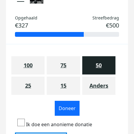
Opgehaald
Streefbedrag
€327
€500
100
75
50
25
15
Anders
Doneer
Ik doe een anonieme donatie