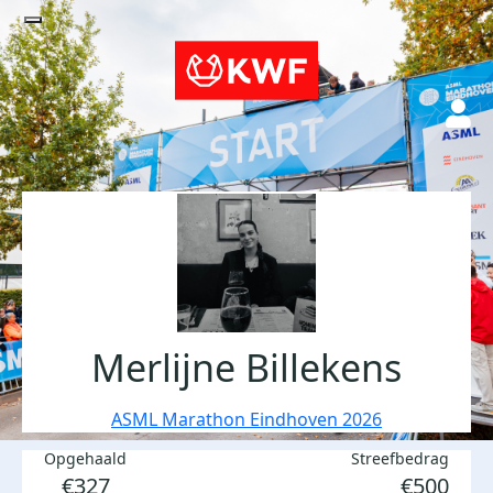
Merlijne Billekens
ASML Marathon Eindhoven 2026
Opgehaald
Streefbedrag
€327
€500