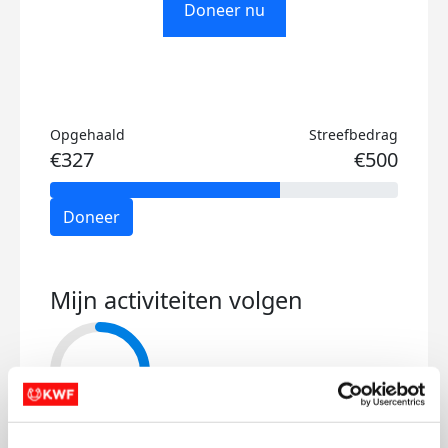
Doneer nu
Opgehaald
Streefbedrag
€327
€500
Doneer
Mijn activiteiten volgen
135