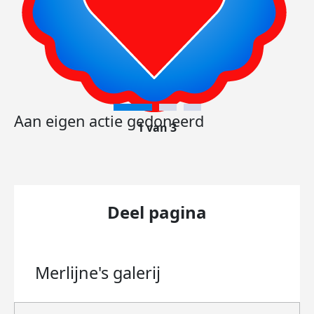
Aan eigen actie gedoneerd
1 van 3
Deel pagina
Merlijne's
galerij