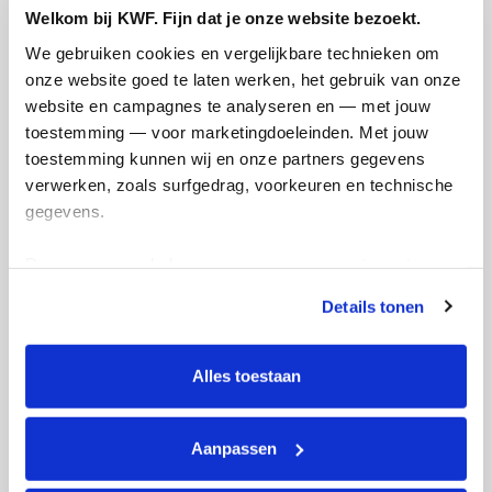
kms
Welkom bij KWF. Fijn dat je onze website bezoekt.
We gebruiken cookies en vergelijkbare technieken om 
Mijn afstandsdoel
350 kms
onze website goed te laten werken, het gebruik van onze 
website en campagnes te analyseren en — met jouw 
Merlijne's badges
toestemming — voor marketingdoeleinden. Met jouw 
toestemming kunnen wij en onze partners gegevens 
verwerken, zoals surfgedrag, voorkeuren en technische 
gegevens.
Deze gegevens helpen ons om campagnes te meten, 
prestaties te verbeteren en relevante KWF-content te 
Details tonen
tonen. Je kunt je toestemming op elk moment wijzigen of 
intrekken via Cookie instellingen onderaan de pagina. De 
lijst met cookies is te vinden in het tabblad “details”.
Alles toestaan
Aanpassen