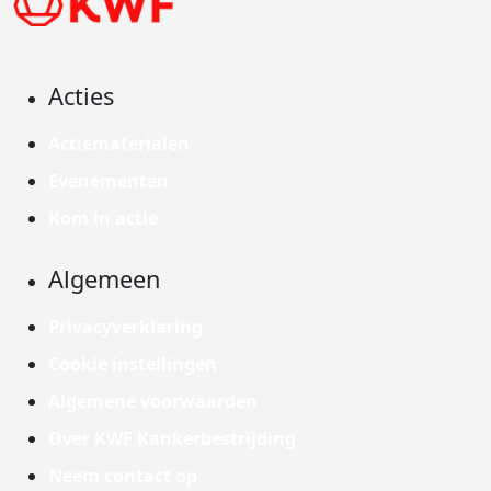
Acties
Actiematerialen
Evenementen
Kom in actie
Algemeen
Privacyverklaring
Cookie instellingen
Algemene voorwaarden
Over KWF Kankerbestrijding
Neem contact op