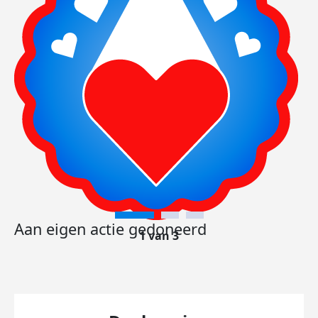
Aan eigen actie gedoneerd
1 van 3