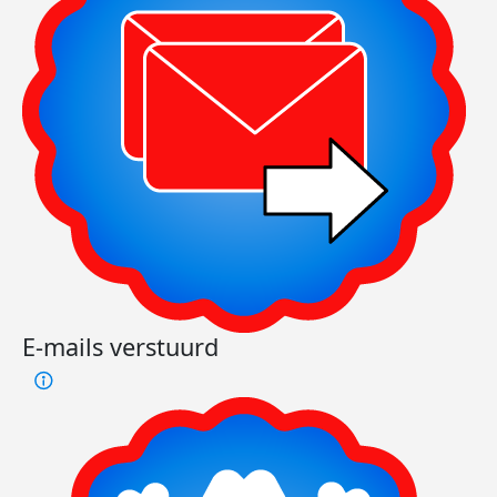
E-mails verstuurd