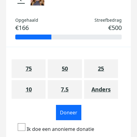
Opgehaald
Streefbedrag
€166
€500
75
50
25
10
7.5
Anders
Doneer
Ik doe een anonieme donatie