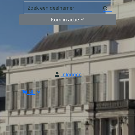
Kom in actie
Inloggen
NL