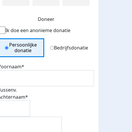
Doneer
Ik doe een anonieme donatie
Donation Type
Persoonlijke
Bedrijfsdonatie
donatie
Voornaam*
Tussenv.
Achternaam*