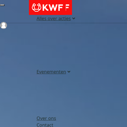
Alles over acties
Login
Evenementen
Over ons
Contact