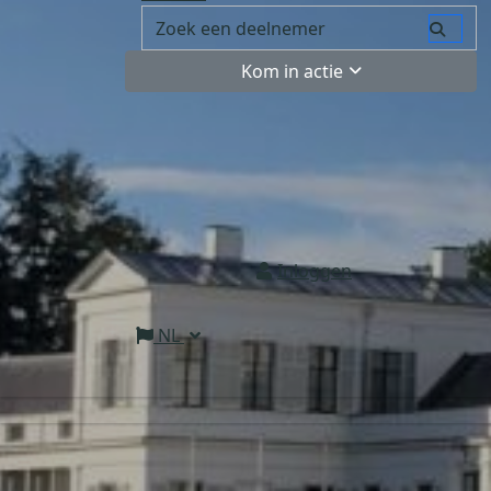
Kom in actie
Inloggen
NL