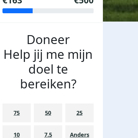
€163
€500
Doneer
Help jij me mijn
doel te
bereiken?
75
50
25
10
7.5
Anders