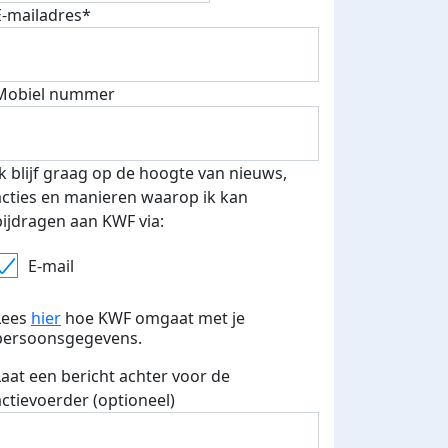
E-mailadres*
fondsenwerver
E-mails verstuurd
Mobiel nummer
Ik blijf graag op de hoogte van nieuws,
acties en manieren waarop ik kan
bijdragen aan KWF via:
E-mail
Lees
hier
hoe KWF omgaat met je
persoonsgegevens.
Laat een bericht achter voor de
actievoerder (optioneel)