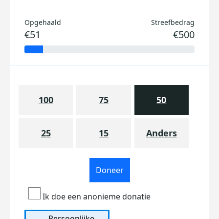
Opgehaald
Streefbedrag
€51
€500
100
75
50
25
15
Anders
Doneer
Ik doe een anonieme donatie
Persoonlijke