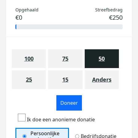
Opgehaald
Streefbedrag
€0
€250
100
75
50
25
15
Anders
Doneer
Ik doe een anonieme donatie
Persoonlijke
Bedrijfsdonatie