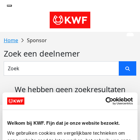
Sponsor
Zoek een deelnemer
We hebben geen zoekresultaten
gevonden
Acties
Welkom bij KWF. Fijn dat je onze website bezoekt.
Actiematerialen
We gebruiken cookies en vergelijkbare technieken om 
Evenementen