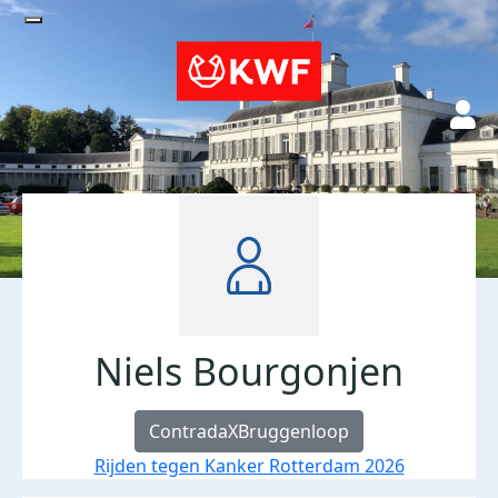
Niels Bourgonjen
ContradaXBruggenloop
Rijden tegen Kanker Rotterdam 2026