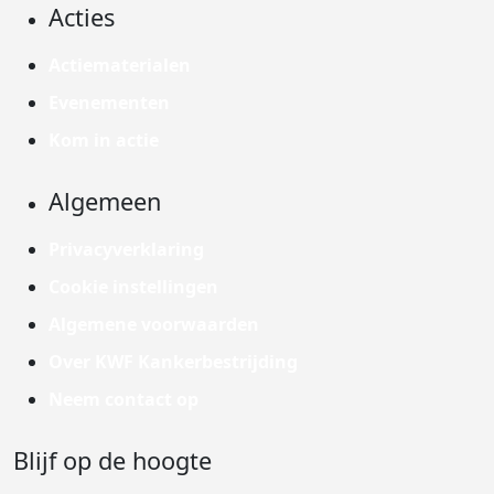
Acties
Actiematerialen
Evenementen
Kom in actie
Algemeen
Privacyverklaring
Cookie instellingen
Algemene voorwaarden
Over KWF Kankerbestrijding
Neem contact op
Blijf op de hoogte