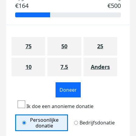
€164
€500
75
50
25
10
7.5
Anders
Doneer
Ik doe een anonieme donatie
Persoonlijke
Bedrijfsdonatie
donatie