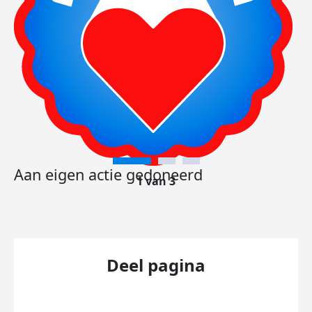
Aan eigen actie gedoneerd
1 van 3
Deel pagina