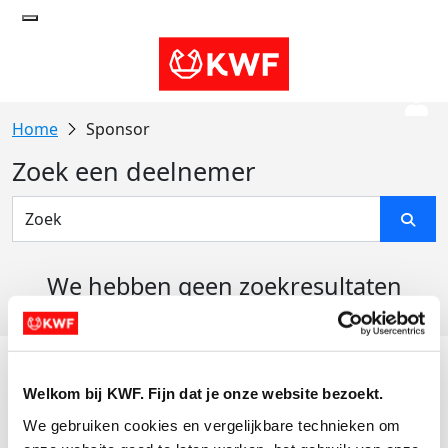
Sponsor
Zoek een deelnemer
We hebben geen zoekresultaten
gevonden
Acties
Welkom bij KWF. Fijn dat je onze website bezoekt.
Actiematerialen
We gebruiken cookies en vergelijkbare technieken om 
Evenementen