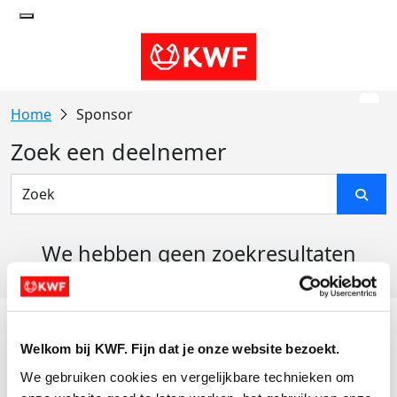
Sponsor
Zoek een deelnemer
We hebben geen zoekresultaten
gevonden
Acties
Welkom bij KWF. Fijn dat je onze website bezoekt.
Actiematerialen
We gebruiken cookies en vergelijkbare technieken om 
Evenementen