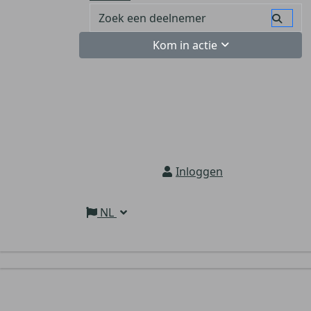
Kom in actie
Inloggen
NL