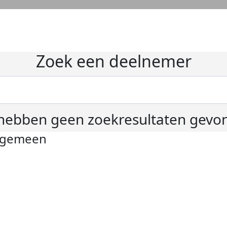
Zoek een deelnemer
hebben geen zoekresultaten gevo
lgemeen
ivacyverklaring
okie instellingen
gemene voorwaarden
er KWF Kankerbestrijding