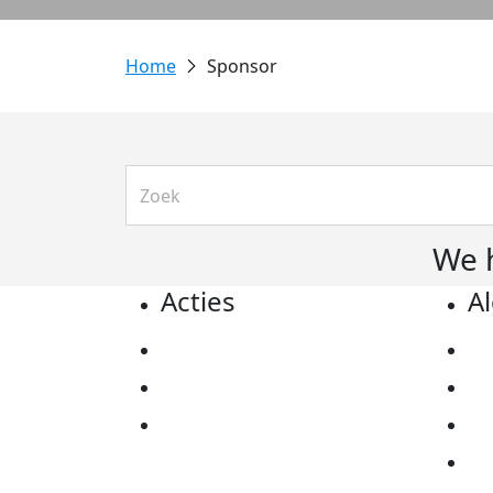
Sponsor
We 
Acties
A
Actiematerialen
Pr
Evenementen
Co
Kom in actie
Al
Ov