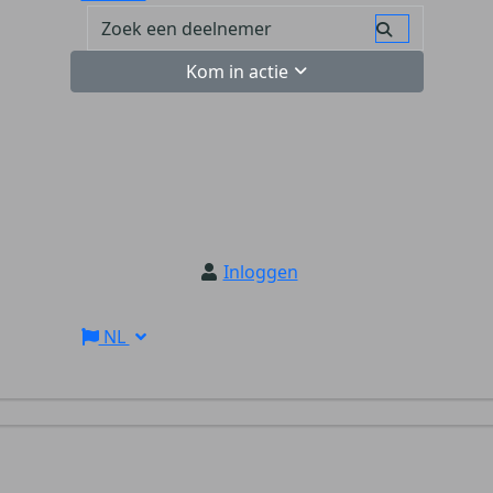
Kom in actie
Inloggen
NL