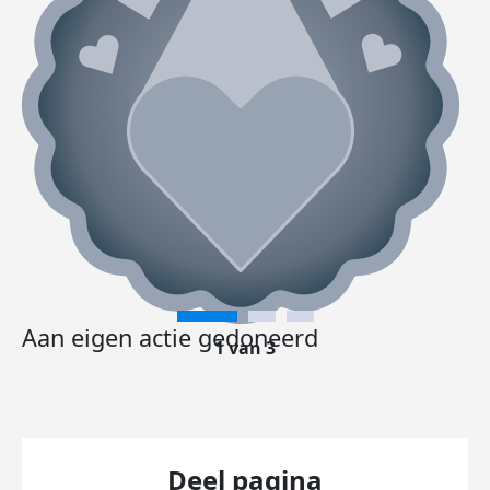
Aan eigen actie gedoneerd
1 van 3
Deel pagina