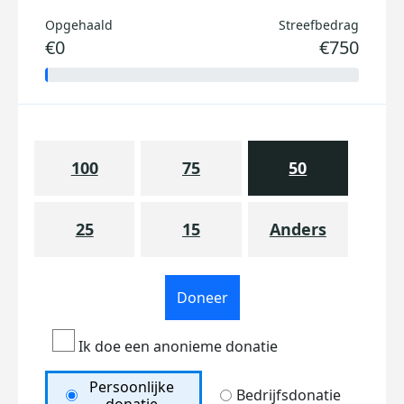
Opgehaald
Streefbedrag
€0
€750
100
75
50
25
15
Anders
Doneer
Ik doe een anonieme donatie
Persoonlijke
Bedrijfsdonatie
donatie