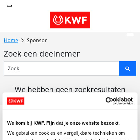
Sponsor
Zoek een deelnemer
We hebben geen zoekresultaten
gevonden
Acties
Welkom bij KWF. Fijn dat je onze website bezoekt.
Actiematerialen
We gebruiken cookies en vergelijkbare technieken om 
Evenementen