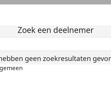
Zoek een deelnemer
hebben geen zoekresultaten gevo
lgemeen
ivacyverklaring
okie instellingen
gemene voorwaarden
er KWF Kankerbestrijding