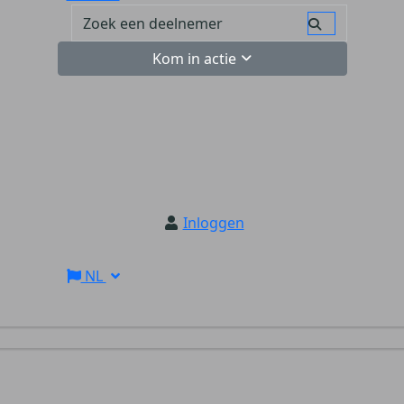
Kom in actie
Inloggen
NL