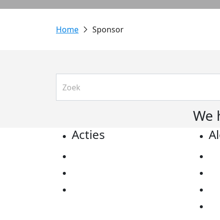
Sponsor
We 
Acties
A
Actiematerialen
Pr
Evenementen
Co
Kom in actie
Al
Ov