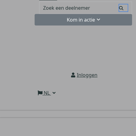
Kom in actie
Inloggen
NL