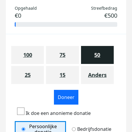
Opgehaald
Streefbedrag
€0
€500
100
75
50
25
15
Anders
Doneer
Ik doe een anonieme donatie
Persoonlijke
Bedrijfsdonatie
donatie