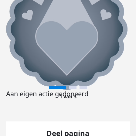
Aan eigen actie gedoneerd
1 van 3
Deel pagina