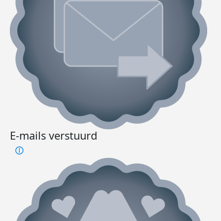
E-mails verstuurd