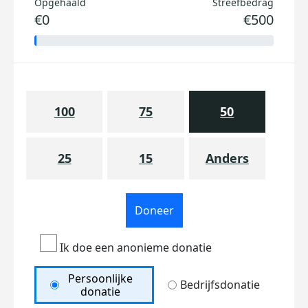
Opgehaald
Streefbedrag
€0
€500
100
75
50
25
15
Anders
Doneer
Ik doe een anonieme donatie
Persoonlijke
Bedrijfsdonatie
donatie