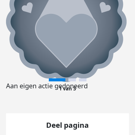
Aan eigen actie gedoneerd
1 van 3
Deel pagina